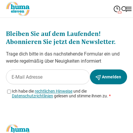
09:00
—
19:00
MONTAG
Montag
Suche schließen
09:00
—
19:00
DIENSTAG
Dienstag
09:00
—
19:00
MITTWOCH
Mittwoch
09:00
—
19:00
DONNERSTAG
Donnerstag
09:00
—
19:00
FREITAG
Freitag
Heute geschlossen
SAMSTAG
Samstag
Sonderöffnungszeiten