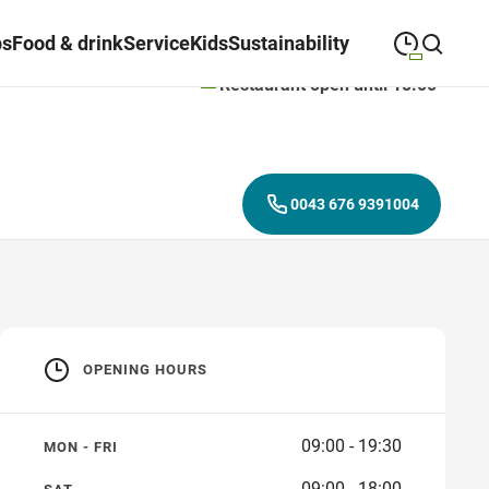
ps
Food & drink
Service
Kids
Sustainability
Restaurant open until 18:00
09:00
—
19:00
MONDAY
Monday
Close search
09:00
—
19:00
TUESDAY
Tuesday
0043 676 9391004
09:00
—
19:00
WEDNESDAY
Wednesday
09:00
—
19:00
THURSDAY
Thursday
09:00
—
19:00
FRIDAY
Friday
OPENING HOURS
09:00
—
18:00
SATURDAY
Saturday
09:00 - 19:30
MON - FRI
09:00 - 18:00