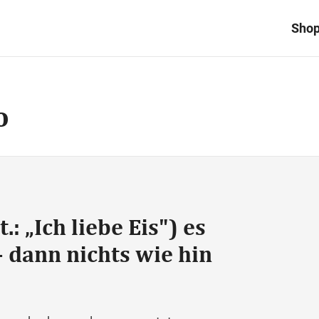
Sho
o
t.: „Ich liebe Eis") es
- dann nichts wie hin
.