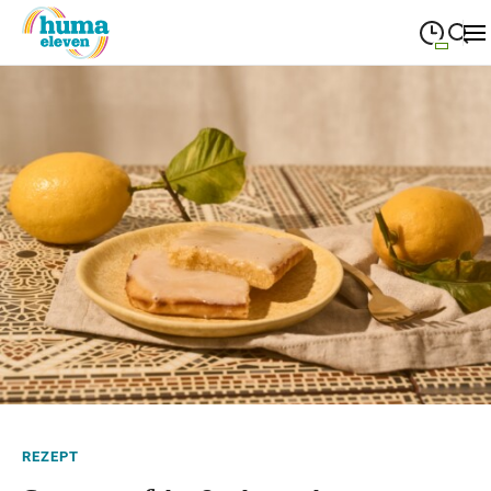
09:00
—
19:00
MONTAG
Montag
Suche schließen
09:00
—
19:00
DIENSTAG
Dienstag
09:00
—
19:00
MITTWOCH
Mittwoch
09:00
—
19:00
DONNERSTAG
Donnerstag
09:00
—
19:00
FREITAG
Freitag
09:00
—
18:00
SAMSTAG
Samstag
Sonderöffnungszeiten
REZEPT