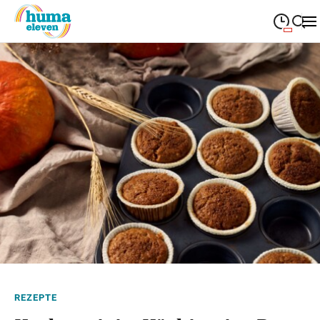
09:00
—
19:00
MONTAG
Montag
Suche schließen
09:00
—
19:00
DIENSTAG
Dienstag
09:00
—
19:00
MITTWOCH
Mittwoch
09:00
—
19:00
DONNERSTAG
Donnerstag
09:00
—
19:00
FREITAG
Freitag
09:00
—
18:00
SAMSTAG
Samstag
Sonderöffnungszeiten
REZEPTE