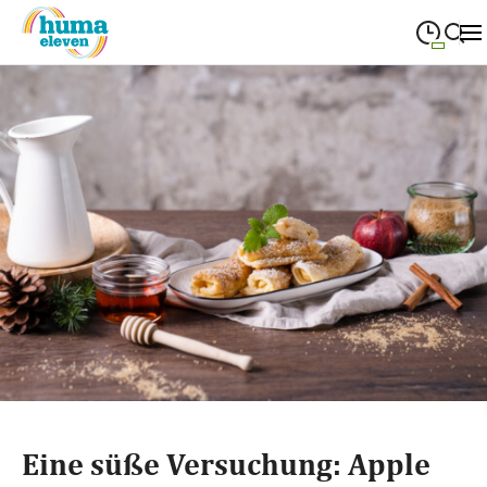
09:00
—
19:00
MONTAG
Montag
Suche schließen
09:00
—
19:00
DIENSTAG
Dienstag
09:00
—
19:00
MITTWOCH
Mittwoch
09:00
—
19:00
DONNERSTAG
Donnerstag
09:00
—
19:00
FREITAG
Freitag
09:00
—
18:00
SAMSTAG
Samstag
Sonderöffnungszeiten
Eine süße Versuchung: Apple